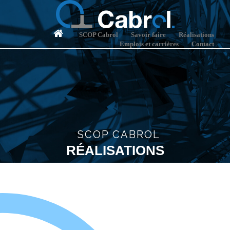
SCOP Cabrol
Savoir faire
Réalisations
Emplois et carrières
Contact
SCOP CABROL
RÉALISATIONS