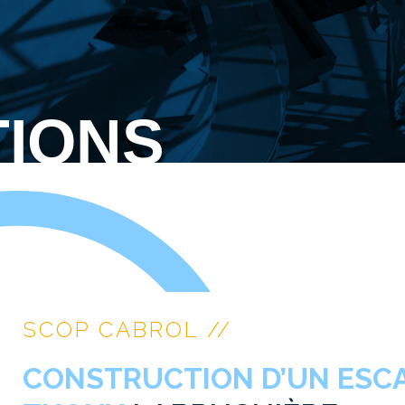
TIONS
SCOP CABROL //
CONSTRUCTION D’UN ESCA