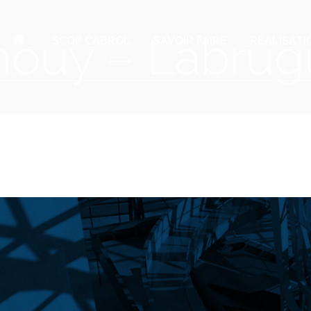
Thouy – Labrug
SCOP CABROL
SAVOIR FAIRE
RÉALISATI