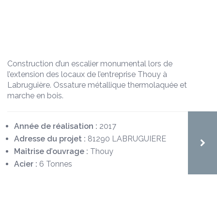
Construction d’un escalier monumental lors de
l’extension des locaux de l’entreprise Thouy à
Labruguière. Ossature métallique thermolaquée et
marche en bois.
Année de réalisation :
2017
Adresse du projet :
81290 LABRUGUIERE
Maîtrise d’ouvrage :
Thouy
Acier :
6 Tonnes
LOISIR / SPORT / CULTURE, OSSATURE MÉTALLIQUE
SALLE OMNISPORTS – LABRUGUIÈRE